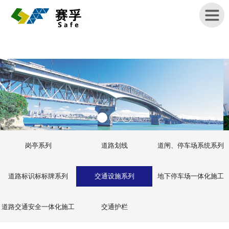
首
页
关
于
赛
孚
岗亭系列
道路划线
道闸、停车场系统系列
产
品
道路标识标标牌系列
交通设施系列
地下停车场一体化施工
展
示
道路交通安全一体化施工
交通护栏
新
闻