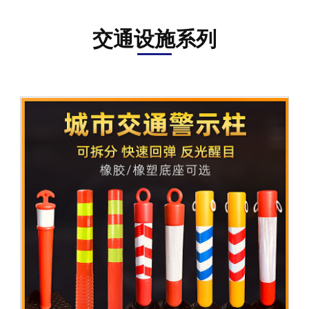
资
讯
交通设施系列
在
线
留
言
联
系
我
们
ENGLISH