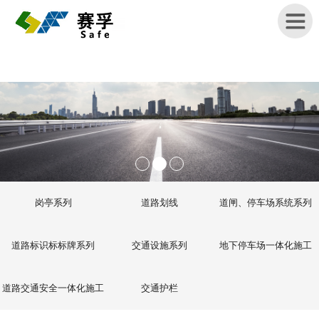
首
页
关
于
赛
孚
岗亭系列
道路划线
道闸、停车场系统系列
产
品
道路标识标标牌系列
交通设施系列
地下停车场一体化施工
展
示
道路交通安全一体化施工
交通护栏
新
闻