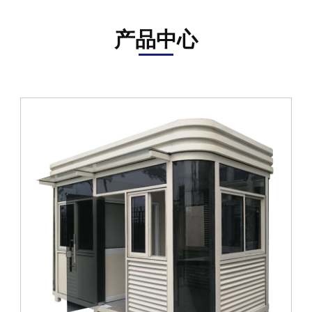
资
讯
产品中心
在
线
留
言
联
系
我
们
ENGLISH