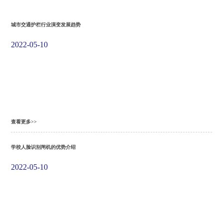
资
讯
城市交通护栏行业演变发展趋势​
在
2022-05-10
线
留
言
联
系
我
查看更多>>
们
学校人脸识别闸机的优势介绍
ENGLISH
2022-05-10