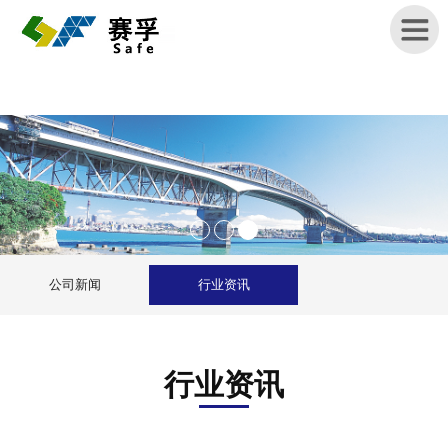
首
页
关
于
赛
孚
公司新闻
行业资讯
产
品
展
示
行业资讯
新
闻