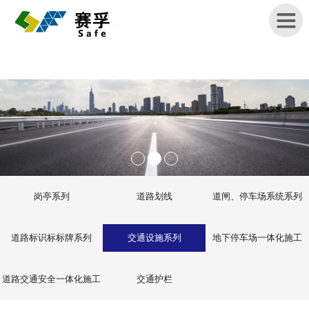
首
页
关
于
赛
孚
岗亭系列
道路划线
道闸、停车场系统系列
产
品
道路标识标标牌系列
交通设施系列
地下停车场一体化施工
展
示
道路交通安全一体化施工
交通护栏
新
闻