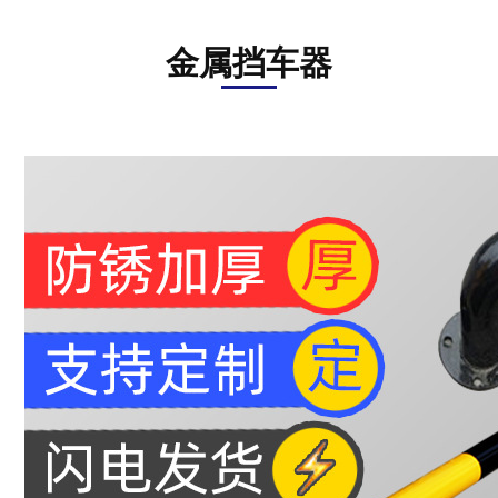
资
讯
金属挡车器
在
线
留
言
联
系
我
们
ENGLISH