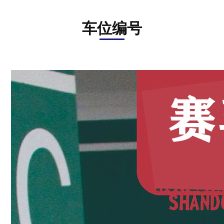
资
讯
车位编号
在
线
留
言
联
系
我
们
ENGLISH