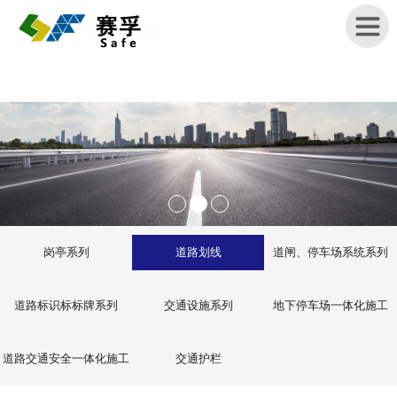
首
页
关
于
赛
孚
岗亭系列
道路划线
道闸、停车场系统系列
产
品
道路标识标标牌系列
交通设施系列
地下停车场一体化施工
展
示
道路交通安全一体化施工
交通护栏
新
闻